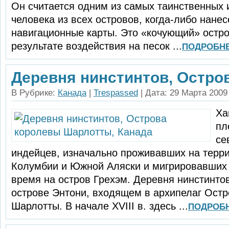
Он считается одним из самых таинственных 
человека из всех островов, когда-либо нане
навигационные карты. Это «кочующий» остро
результате воздействия на песок ...
ПОДРОБН
Деревня нинстинтов, Острова
В Рубрике:
Канада
|
Trespassed
| Дата: 29 Марта 2009
Ха
пл
се
индей­цев, изначально проживавших на терр
Колумбии и Южной Аляски и мигрировавших 
время на остров Грехэм. Деревня нинстинто
острове Энто­ни, входящем в архипелаг Ост
Шарлотты. В начале XVIII в. здесь ...
ПОДРОБ