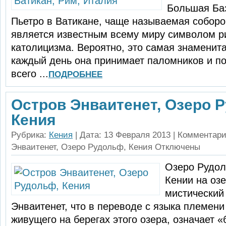
Большая Ба
Пьетро в Ватикане, чаще называемая соборо
является известным все­му миру символом р
католицизма. Вероятно, это самая знаменита
каждый день она прини­мает паломников и по
всего ...
ПОДРОБНЕЕ
Остров Энваитенет, Озеро 
Кения
Рубрика:
Кения
| Дата: 13 Февраля 2013 |
Комментар
Энваитенет, Озеро Рудольф, Кения
Отключены
Озеро Рудол
Кении на оз
мистический
Энваитенет, что в переводе с языка племени
живущего на берегах этого озера, означает «