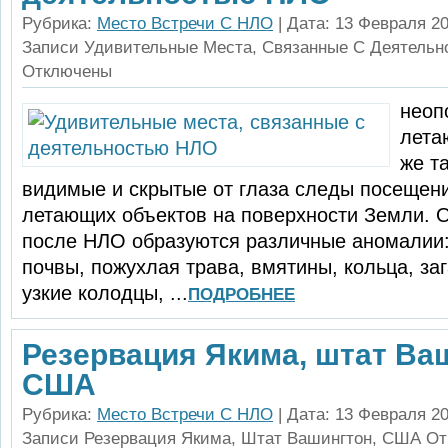
Рубрика:
Место Встречи С НЛО
| Дата: 13 Февраля 20
Записи Удивительные Места, Связанные С Деятель
Отключены
неоп
лета
же т
видимые и скрытые от глаза следы посещен
летающих объектов на поверхности Земли. 
после НЛО образуются различные ано­малии:
почвы, пожухлая тра­ва, вмятины, кольца, за
уз­кие колодцы, ...
ПОДРОБНЕЕ
Резервация Якима, штат Ва
США
Рубрика:
Место Встречи С НЛО
| Дата: 13 Февраля 20
Записи Резервация Якима, Штат Вашингтон, США
От