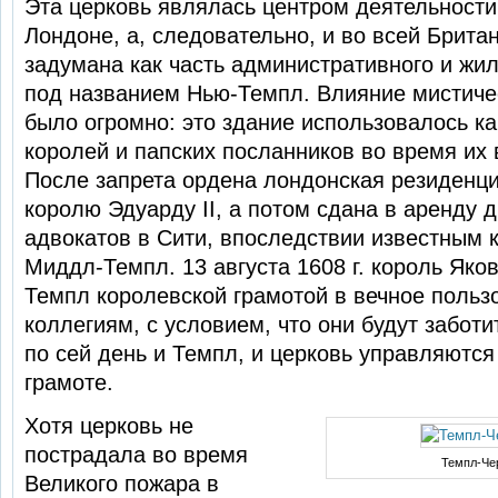
Эта церковь являлась центром деятельности
Лондоне, а, следовательно, и во всей Брита
задумана как часть административного и жил
под названием Нью-Темпл. Влияние мистичес
было огромно: это здание использовалось к
королей и папских посланников во вре­мя их 
После запрета ордена лондон­ская резиденц
королю Эдуарду II, а потом сдана в аренду 
адвокатов в Сити, впо­следствии известным 
Миддл-Темпл. 13 августа 1608 г. король Яко
Темпл королевской грамотой в вечное польз
коллегиям, с условием, что они будут заботи
по сей день и Темпл, и церковь управляются
гра­моте.
Хотя церковь не
пострадала во время
Темпл-Че
Великого пожа­ра в