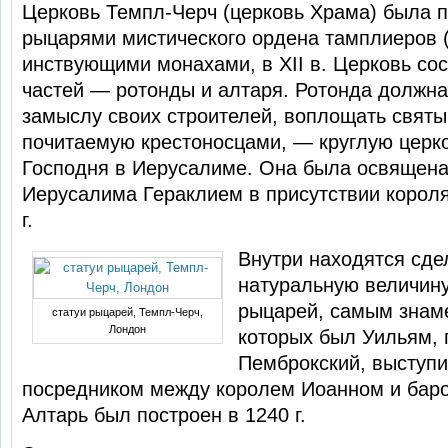
Церковь Темпл-Черч (церковь Храма) была п
рыцарями мистического ордена тамплиеров (
инствующими монахами, в XII в. Церковь сос
частей — ротонды и алтаря. Ротонда должна
замыслу своих строителей, воплощать святын
почитаемую крестоносцами, — круглую церко
Господня в Иерусалиме. Она была освящен
Иерусалима Гераклием в присутствии ко­роля 
г.
Внутри находятся сде
натуральную величину
рыцарей, самым знам
статуи рыцарей, Темпл-Черч,
Лондон
которых был Уильям, 
Пемброкский, выступ
посредником между королем Иоанном и барон
Алтарь был построен в 1240 г.