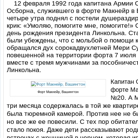
12 февраля 1992 года капитана Ар­мии
Осборна, служившего в форте Макнейр в 
четыре утра поднял с постели душеразд
крик: «Умоляю, помогите мне, помогите!» 
день ро­ждения президента Линкольна. Ст
были убеждены, что с моль­бой о помощи 
обращался дух сорокадвух­летней Мери С
повешенной на территории фор­та 7 июля 
вместе с тремя мужчинами за по­собничес
Линкольна.
Капитан 
форте Ма
Форт Макнейр, Вашингтон
20. А 
№
три месяца содержалась в той же квартире
была тюремной ка­мерой. Против нее не б
но все же ее повесили. С тех пор обитате
стало покоя. Даже дети рассказывают род
встречах с женщиной в черном, которая иг