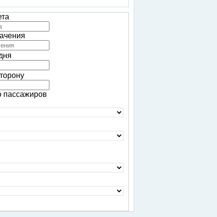
ета
начения
 дня
сторону
о пассажиров