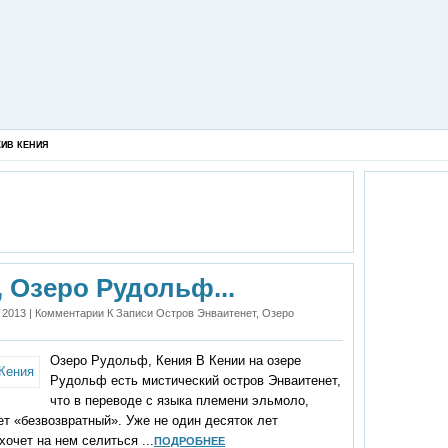
ХИВ КЕНИЯ
 Озеро Рудольф...
 2013 |
Комментарии
К Записи Остров Энваитенет, Озеро
Озеро Рудольф, Кения В Кении на озере
Рудольф есть мистический остров Энваитенет,
что в переводе с языка племени эльмоло,
ет «без­возвратный». Уже не один десяток лет
хочет на нем селиться ...
ПОДРОБНЕЕ