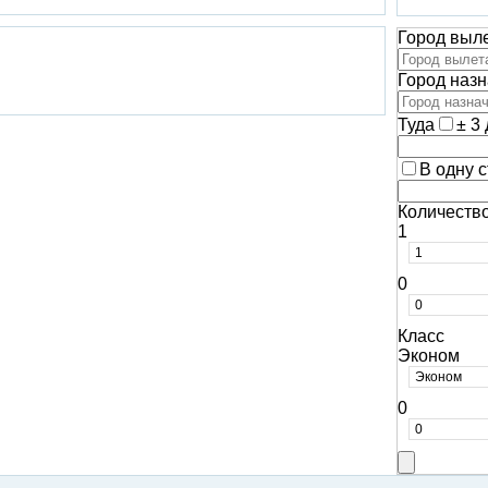
Город выл
Город наз
Туда
± 3
В одну 
Количеств
1
0
Класс
Эконом
0